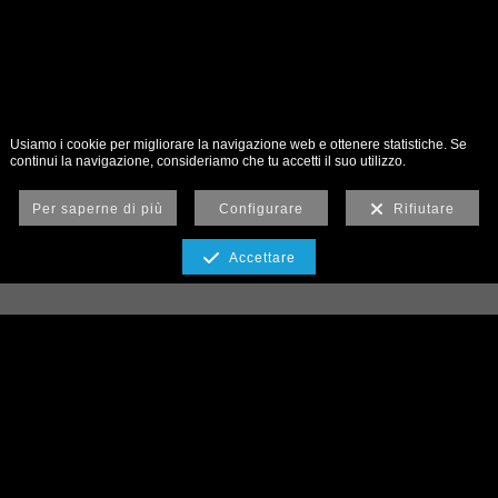
Usiamo i cookie per migliorare la navigazione web e ottenere statistiche. Se
continui la navigazione, consideriamo che tu accetti il suo utilizzo.
Per saperne di più
Configurare
Rifiutare
Accettare
IGOR BORTOLUZZI
FOTOGRAFIA
Igor Bortoluzzi è un fotografo
professionista che si occupa di fotografia
landscape, advertising e matrimoni,
affiancando alla produzione di immagini