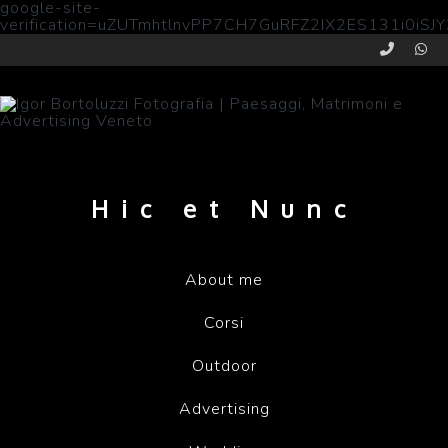
google-site-
verification=uZUTmhtlnvPP7CH7GuRFZ2IX2ES131i0iSJ
Hic et Nunc
About me
Corsi
Outdoor
Advertising