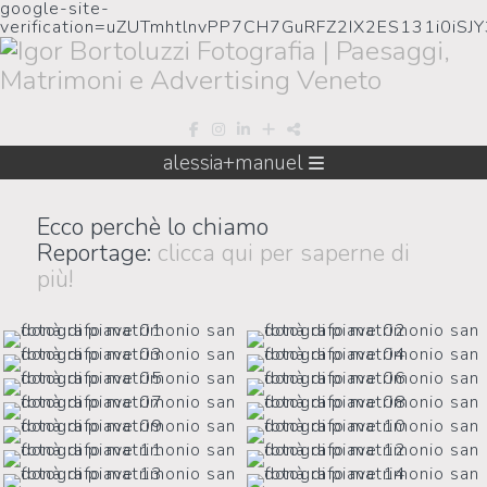
google-site-
verification=uZUTmhtlnvPP7CH7GuRFZ2IX2ES131i0iSJ
alessia+manuel
Ecco perchè lo chiamo
Reportage:
clicca qui per saperne di
più!