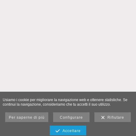
Usiamo i cookie per migliorare la navigazione web e ottenere statistiche. Se
continui la navigazione, consideriamo che tu accetti il suo utilizzo.
Per saperne di più
Configurare
Rifiutare
Accettare