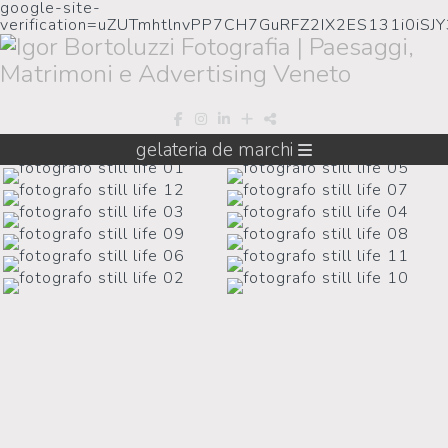
google-site-
verification=uZUTmhtlnvPP7CH7GuRFZ2IX2ES131i0iSJ
gelateria de marchi