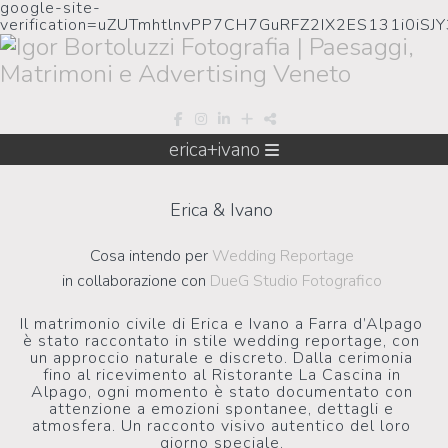
google-site-
verification=uZUTmhtlnvPP7CH7GuRFZ2IX2ES131i0iSJ
erica+ivano
Erica & Ivano
Cosa intendo per
Wedding Reportage
in collaborazione con
DueG Studio Fotografico
Il matrimonio civile di Erica e Ivano a Farra d’Alpago
è stato raccontato in stile wedding reportage, con
un approccio naturale e discreto. Dalla cerimonia
fino al ricevimento al Ristorante La Cascina in
Alpago, ogni momento è stato documentato con
attenzione a emozioni spontanee, dettagli e
atmosfera. Un racconto visivo autentico del loro
giorno speciale.