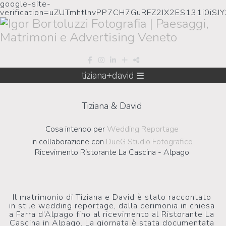
google-site-
verification=uZUTmhtlnvPP7CH7GuRFZ2IX2ES131i0iSJ
tiziana+david
Tiziana & David
Cosa intendo per
Wedding Reportage
in collaborazione con
DueG Studio Fotografico
Ricevimento Ristorante La Cascina - Alpago
Il matrimonio di Tiziana e David è stato raccontato
in stile wedding reportage, dalla cerimonia in chiesa
a Farra d’Alpago fino al ricevimento al Ristorante La
Cascina in Alpago. La giornata è stata documentata