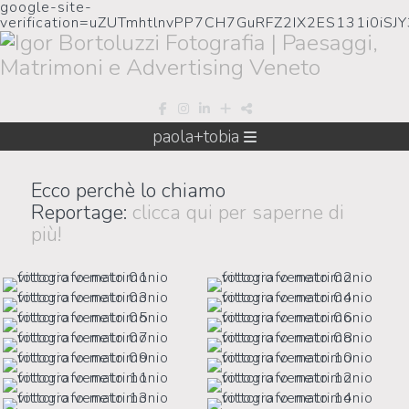
google-site-
verification=uZUTmhtlnvPP7CH7GuRFZ2IX2ES131i0iSJ
paola+tobia
Ecco perchè lo chiamo
Reportage:
clicca qui per saperne di
più!