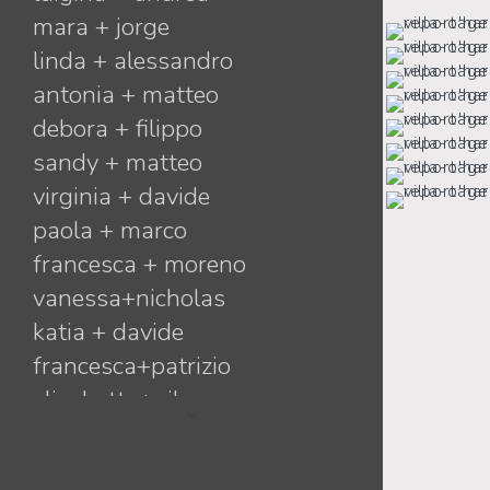
mara + jorge
linda + alessandro
antonia + matteo
debora + filippo
sandy + matteo
virginia + davide
paola + marco
francesca + moreno
vanessa+nicholas
katia + davide
francesca+patrizio
elisabetta+nilo
angela+alex
daniela+michele