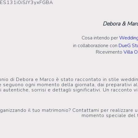
2ES131i0iSJY3yxFGBA
Debora & Mar
Cosa intendo per
Wedding
in collaborazione con
DueG Stu
Ricevimento
Villa 
onio di Debora e Marco è stato raccontato in stile weddin
e seguono ogni momento della giornata, dai preparativi al
 autentiche, sorrisi e dettagli significativi. Un racconto
rganizzando il tuo matrimonio? Contattami per realizzare u
momento speciale del t