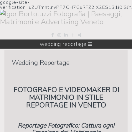
google-site-
verification=uZUTmhtlnvPP7CH7GuRFZ2IX2ES131i0iSJ
wedding reportage
Wedding Reportage
FOTOGRAFO E VIDEOMAKER DI
MATRIMONIO IN STILE
REPORTAGE IN VENETO
Reportage Fotografico: Cattura ogni